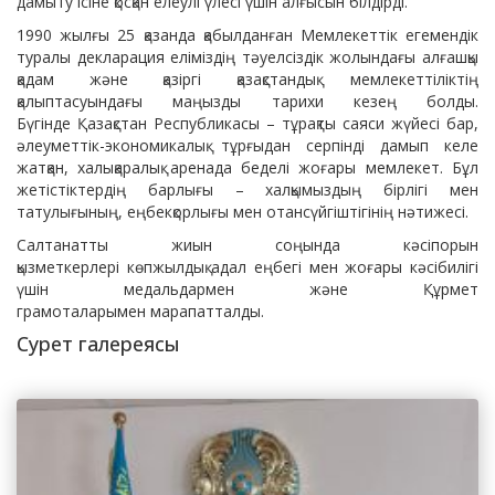
дамыту ісіне қосқан елеулі үлесі үшін алғысын білдірді.
1990 жылғы 25 қазанда қабылданған Мемлекеттік егемендік
туралы декларация еліміздің тәуелсіздік жолындағы алғашқы
қадам және қазіргі қазақстандық мемлекеттіліктің
қалыптасуындағы маңызды тарихи кезең болды.
Бүгінде Қазақстан Республикасы – тұрақты саяси жүйесі бар,
әлеуметтік-экономикалық тұрғыдан серпінді дамып келе
жатқан, халықаралық аренада беделі жоғары мемлекет. Бұл
жетістіктердің барлығы – халқымыздың бірлігі мен
татулығының, еңбекқорлығы мен отансүйгіштігінің нәтижесі.
Салтанатты жиын соңында кәсіпорын
қызметкерлері көпжылдық адал еңбегі мен жоғары кәсібилігі
үшін медальдармен және Құрмет
грамоталарымен марапатталды.
Сурет галереясы