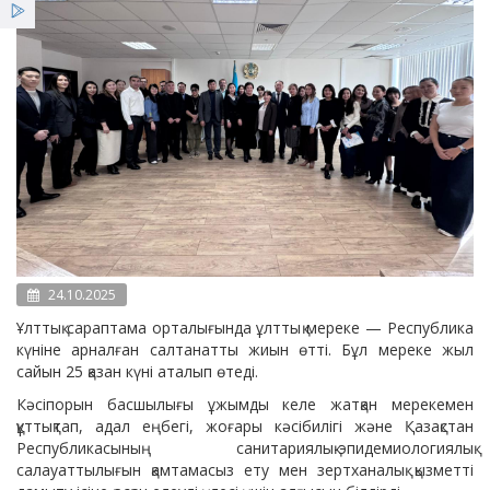
Қызметтер
Жеңілдіктер
Жаңалықтар
24.10.2025
Ұлттық сараптама орталығында ұлттық мереке — Республика
күніне арналған салтанатты жиын өтті. Бұл мереке жыл
сайын 25 қазан күні аталып өтеді.
Кәсіпорын басшылығы ұжымды келе жатқан мерекемен
құттықтап, адал еңбегі, жоғары кәсібилігі және Қазақстан
Республикасының санитариялық-эпидемиологиялық
салауаттылығын қамтамасыз ету мен зертханалық қызметті