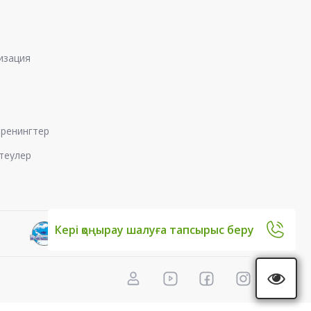
изация
 тренингтер
теулер
Кері қоңырау шалуға тапсырыс беру
раптамалық қорытынды
мен факторларын сараптау
алық қорытынды