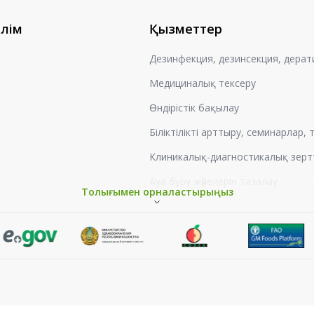
өлім
Қызметтер
Дезинфекция, дезинсекция, дерат
Медициналық тексеру
Өндірістік бақылау
Біліктілікті арттыру, семинарлар,
Клиникалық-диагностикалық зерт
Ауа бұру жүйелерін тазалау
Толығымен орналастырыңыз
Жұмыс орындарын аттестаттау
Гигиеналық оқыту
Мемлекеттік тіркеу кезіндегі са
Тіршілік ету ортасының заттары 
Шу оқшаулау бойынша сараптам