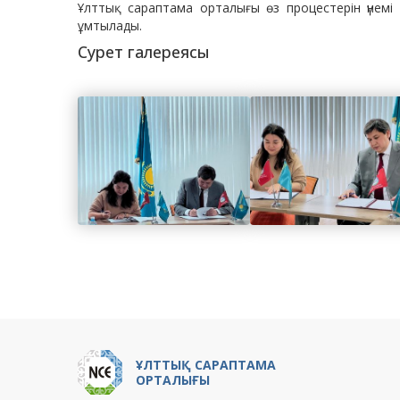
Ұлттық сараптама орталығы өз процестерін үнемі 
ұмтылады.
Сурет галереясы
ҰЛТТЫҚ САРАПТАМА
ОРТАЛЫҒЫ