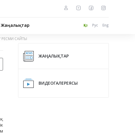
Жаңалықтар
Қаз
Рус
Eng
" РЕСМИ САЙТЫ
ЖАҢАЛЫҚТАР
ВИДЕОГАЛЕРЕЯСЫ
ық
ік
ам