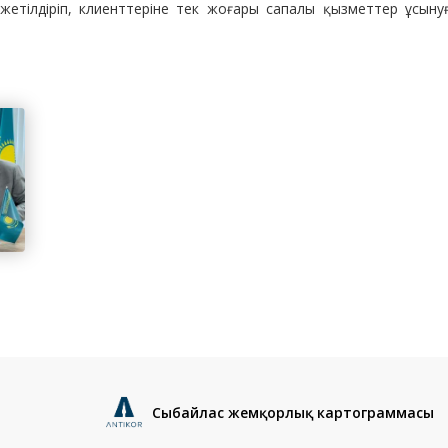
жетілдіріп, клиенттеріне тек жоғары сапалы қызметтер ұсыну
Сыбайлас жемқорлық картограммасы