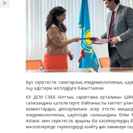
Бұл серіктестік санитарлық-эпидемиологиялық қауі
оқу әдістерін жетілдіруге бағытталған.
ҚР ДСМ СЭБК «Ұлттық сараптама орталығы» ШЖҚ
саласындағы қателіктерге байланысты көптеп улан
азаматтардың денсаулығына әсер ететін маңызды
эпидемиологиялық қауіпсіздік саласындағы білім 
Astana -мен серіктестік арқылы біз кәсіпкерлердің 
мәселелерінде тәуекелдерді азайту үшін заманауи оқ