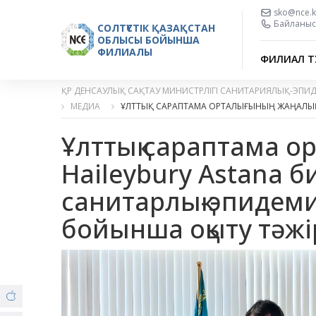
sko@nce.k
Байланыс 
СОЛТҮСТІК ҚАЗАҚСТАН
ОБЛЫСЫ БОЙЫНША
ФИЛИАЛЫ
ФИЛИАЛ Т
ҚР ДЕНСАУЛЫҚ САҚТАУ МИНИСТРЛІГІ САНИТАРИЯЛЫҚ-ЭПИ
МЕДИА
ҰЛТТЫҚ САРАПТАМА ОРТАЛЫҒЫНЫҢ ЖАҢАЛЫ
Ұлттық сараптама о
Haileybury Astana б
санитарлық-эпидемио
бойынша оқыту тәжі