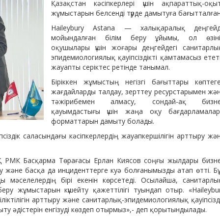
Қазақстан кәсіпкерлері үшін ақпараттық-оқы
жұмыстарын белсенді түрде дамытуға бағытталған
Haileybury Astana — халықаралық деңгей
мойындалған білім беру ұйымы, ол өзін
оқушылары үшін жоғары деңгейдегі санитарлы
эпидемиологиялық қауіпсіздікті қамтамасыз етет
жауапты серіктес ретінде танымал.
Біріккен жұмыстың негізгі бағыттары көптег
жағдайларды талдау, зерттеу ресурстарымен жә
тәжірибемен алмасу, сондай-ақ бизн
қауымдастығы үшін жаңа оқу бағдарламала
форматтарын дамыту болады.
псіздік саласындағы кәсіпкерлердің жауапкершілігін арттыру жә
 РМК Басқарма Төрағасы Ерлан Киясов соңғы жылдары бизн
у және басқа да инциденттерге куә болғанымызды атап өтті. Б
 мәселелердің бірі екенін көрсетеді. Осылайша, санитарлы
беру жұмыстарын күшейту қажеттілігі туындап отыр. «Haileybu
біліктілігін арттыру және санитарлық-эпидемиологиялық қауіпсізд
ыту әдістерін енгізуді көздеп отырмыз»,- деп қорытындылады.