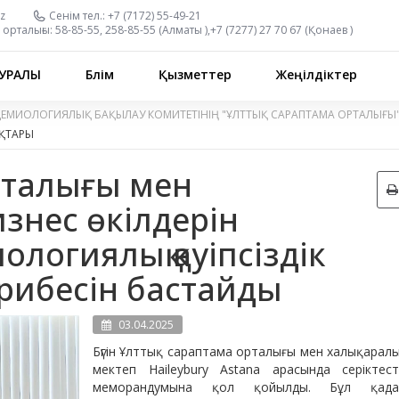
z
Сенім тел.:
+7 (7172) 55-49-21
орталығы:
58-85-55, 258-85-55 (
Алматы
),
+7 (7277) 27 70 67 (
Қонаев
)
УРАЛЫ
Бөлім
Қызметтер
Жеңілдіктер
ДЕМИОЛОГИЯЛЫҚ БАҚЫЛАУ КОМИТЕТІНІҢ "ҰЛТТЫҚ САРАПТАМА ОРТАЛЫҒЫ
ҚТАРЫ
рталығы мен
изнес өкілдерін
логиялық қауіпсіздік
рибесін бастайды
03.04.2025
Бүгін Ұлттық сараптама орталығы мен халықарал
мектеп Haileybury Astana арасында серіктест
меморандумына қол қойылды. Бұл қад